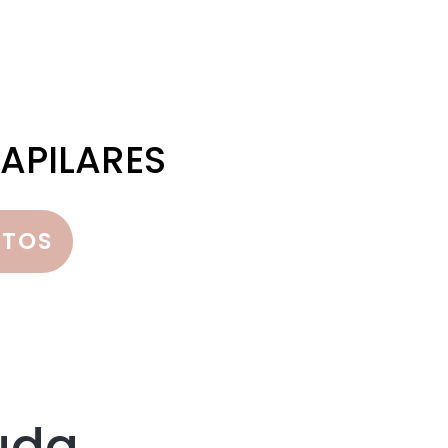
APILARES
NTOS
uda