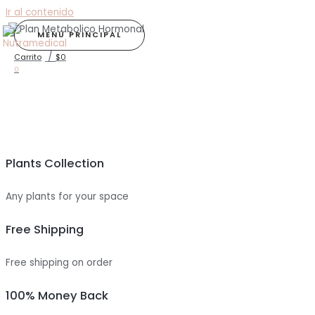
Ir al contenido
MENÚ PRINCIPAL
/
Carrito
$
0
0
Plants Collection
Any plants for your space
Free Shipping
Free shipping on order
100% Money Back